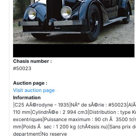
Chasis number :
#50023
Auction page :
Visit auction page
Information
|C25 AÃ©rodyne - 1935|NÂ° de sÃ©rie : #50023|Al
110 mm|CylindrÃ©e : 2 994 cm3|Distribution : type K
excentriques|Puissance maximum : 90 ch Ã 3500 tr
mm|Poids Ã sec : 1 200 kg (chÃ¢ssis nu)|Sans prix 
department|No reserve