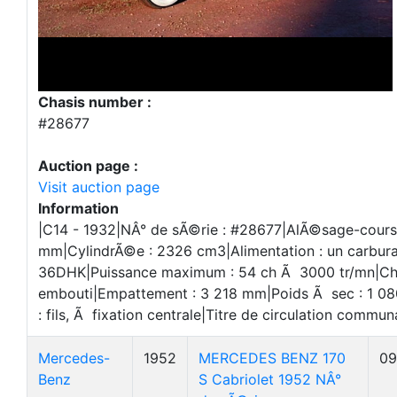
Chasis number :
#28677
Auction page :
Visit auction page
Information
|C14 - 1932|NÂ° de sÃ©rie : #28677|AlÃ©sage-cours
mm|CylindrÃ©e : 2326 cm3|Alimentation : un carbur
36DHK|Puissance maximum : 54 ch Ã 3000 tr/mn|ChÃ¢
embouti|Empattement : 3 218 mm|Poids Ã sec : 1 08
: fils, Ã fixation centrale|Titre de circulation commu
Mercedes-
1952
MERCEDES BENZ 170
09
Benz
S Cabriolet 1952 NÂ°