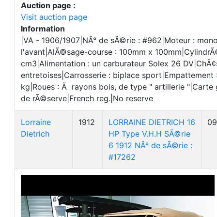
Auction page :
Visit auction page
Information
|VA - 1906/1907|NÂ° de sÃ©rie : #962|Moteur : mon
l'avant|AlÃ©sage-course : 100mm x 100mm|CylindrÃ
cm3|Alimentation : un carburateur Solex 26 DV|ChÃ¢s
entretoises|Carrosserie : biplace sport|Empattement
kg|Roues : Ã rayons bois, de type " artillerie "|Carte
de rÃ©serve|French reg.|No reserve
Lorraine
1912
LORRAINE DIETRICH 16
09
Dietrich
HP Type V.H.H SÃ©rie
6 1912 NÂ° de sÃ©rie :
#17262