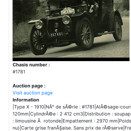
Chasis number :
#1781
Auction page :
Visit auction page
Information
|Type X - 1910|NÂ° de sÃ©rie : #1781|AlÃ©sage-cou
120mm|CylindrÃ©e : 2 412 cm3|Distribution : soupap
: limousine Ã rotonde|Empattement : 2970 mm|Poids :
nu)|Carte grise franÃ§aise. Sans prix de rÃ©serve|Fr