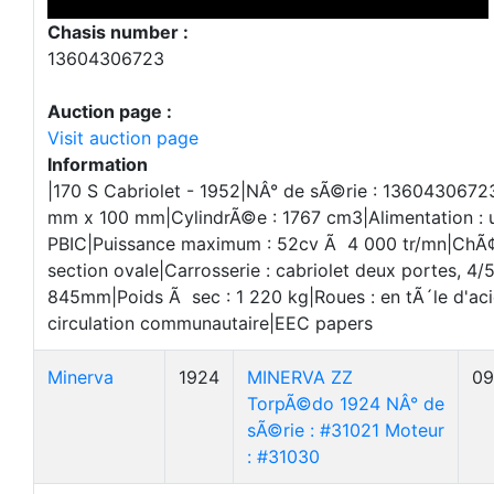
Chasis number :
13604306723
Auction page :
Visit auction page
Information
|170 S Cabriolet - 1952|NÂ° de sÃ©rie : 1360430672
mm x 100 mm|CylindrÃ©e : 1767 cm3|Alimentation : u
PBIC|Puissance maximum : 52cv Ã 4 000 tr/mn|ChÃ¢ss
section ovale|Carrosserie : cabriolet deux portes, 4
845mm|Poids Ã sec : 1 220 kg|Roues : en tÃ´le d'acie
circulation communautaire|EEC papers
Minerva
1924
MINERVA ZZ
09
TorpÃ©do 1924 NÂ° de
sÃ©rie : #31021 Moteur
: #31030