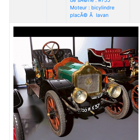
de sÃ©rie : #755
Moteur : bicylindre
placÃ© Ã lavan