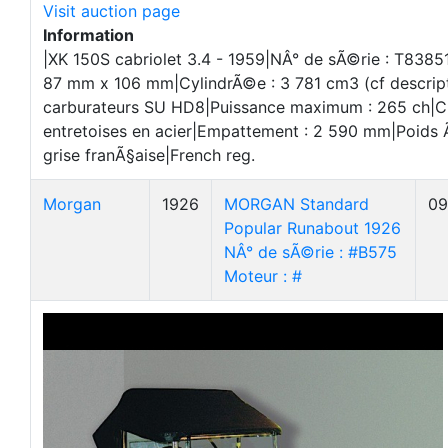
Visit auction page
Information
|XK 150S cabriolet 3.4 - 1959|NÂ° de sÃ©rie : T838
87 mm x 106 mm|CylindrÃ©e : 3 781 cm3 (cf descripti
carburateurs SU HD8|Puissance maximum : 265 ch|Ch
entretoises en acier|Empattement : 2 590 mm|Poids 
grise franÃ§aise|French reg.
Morgan
1926
MORGAN Standard
09
Popular Runabout 1926
NÂ° de sÃ©rie : #B575
Moteur : #