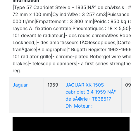
Information
|Type 57 Cabriolet Stelvio - 1935|NÂ° de chÃ¢ssis :
72 mm x 100 mm|CylindrÃ©e : 3 257 cm3|Puissance
000 tr/mn|Empattement : 3 300 mm|Poids : 950 kg (
rayons Ã fixation centrale|Pneumatiques : 18 x 5,50|
101 devant le radiateur,|- des roues chromÃ©es Rober
Lockheed,|- des amortisseurs tÃ©lescopiques,|Carte
franÃ§aise|Bibliographie|" Bugatti Register 1962-196
101 radiator grille|- chrome-plated Robergel wire wh
brakes|- telescopic dampers|- a first series strength
reg.
Jaguar
1959
JAGUAR XK 150S
09
cabriolet 3.4 1959 NÂ°
de sÃ©rie : T838517
DN Moteur :