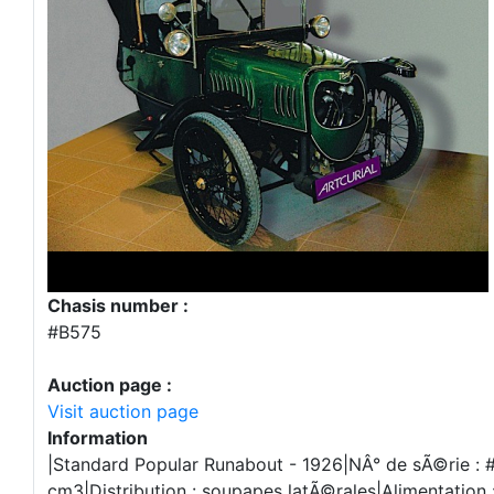
Chasis number :
#B575
Auction page :
Visit auction page
Information
|Standard Popular Runabout - 1926|NÂ° de sÃ©rie : 
cm3|Distribution : soupapes latÃ©rales|Alimentation 