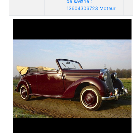
de sÃ©rie :
13604306723 Moteur