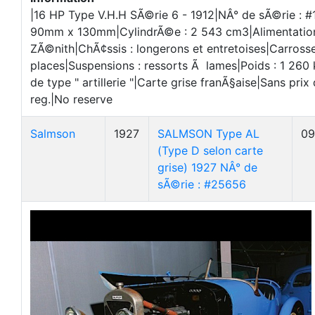
|16 HP Type V.H.H SÃ©rie 6 - 1912|NÂ° de sÃ©rie : 
90mm x 130mm|CylindrÃ©e : 2 543 cm3|Alimentation 
ZÃ©nith|ChÃ¢ssis : longerons et entretoises|Carross
places|Suspensions : ressorts Ã lames|Poids : 1 260 
de type " artillerie "|Carte grise franÃ§aise|Sans pri
reg.|No reserve
Salmson
1927
SALMSON Type AL
09
(Type D selon carte
grise) 1927 NÂ° de
sÃ©rie : #25656