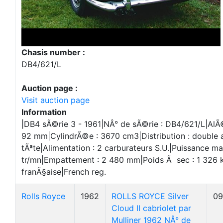
Chasis number :
DB4/621/L
Auction page :
Visit auction page
Information
|DB4 sÃ©rie 3 - 1961|NÂ° de sÃ©rie : DB4/621/L|Al
92 mm|CylindrÃ©e : 3670 cm3|Distribution : double
tÃªte|Alimentation : 2 carburateurs S.U.|Puissance 
tr/mn|Empattement : 2 480 mm|Poids Ã sec : 1 326 k
franÃ§aise|French reg.
Rolls Royce
1962
ROLLS ROYCE Silver
09
Cloud II cabriolet par
Mulliner 1962 NÂ° de