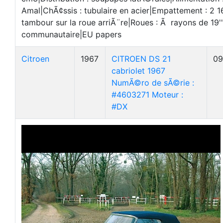
Amal|ChÃ¢ssis : tubulaire en acier|Empattement : 2 
tambour sur la roue arriÃ¨re|Roues : Ã rayons de 19''|
communautaire|EU papers
Citroen
1967
CITROEN DS 21
09
cabriolet 1967
NumÃ©ro de sÃ©rie :
#4603271 Moteur :
#DX