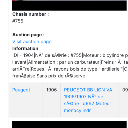
Chasis number :
#755
Auction page :
Visit auction page
Information
|DI - 1904|NÂ° de sÃ©rie : #755|Moteur : bicylindre
l'avant|Alimentation : par un carburateur|Freins : Ã 
arriÃ¨re|Roues : Ã rayons bois de type " artillerie "|C
franÃ§aise|Sans prix de rÃ©serve
Peugeot
1906
PEUGEOT BB LION VA
09
1906/1907 NÂ° de
sÃ©rie : #962 Moteur :
monocylindr