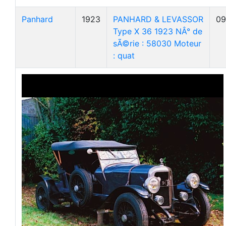
Panhard
1923
PANHARD & LEVASSOR
09
Type X 36 1923 NÂ° de
sÃ©rie : 58030 Moteur
: quat