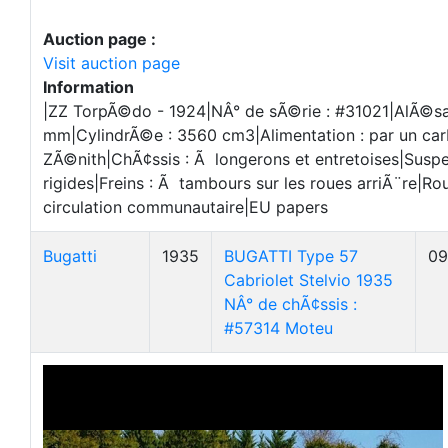
Auction page :
Visit auction page
Information
|ZZ TorpÃ©do - 1924|NÂ° de sÃ©rie : #31021|AlÃ©s
mm|CylindrÃ©e : 3560 cm3|Alimentation : par un car
ZÃ©nith|ChÃ¢ssis : Ã longerons et entretoises|Suspe
rigides|Freins : Ã tambours sur les roues arriÃ¨re|Ro
circulation communautaire|EU papers
Bugatti
1935
BUGATTI Type 57
09
Cabriolet Stelvio 1935
NÂ° de chÃ¢ssis :
#57314 Moteu