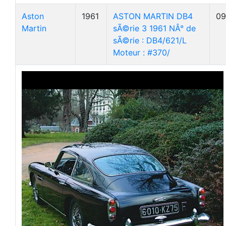
Aston
1961
ASTON MARTIN DB4
09
Martin
sÃ©rie 3 1961 NÂ° de
sÃ©rie : DB4/621/L
Moteur : #370/