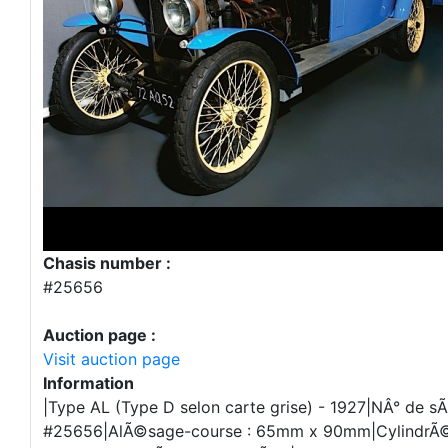
Chasis number :
#25656
Auction page :
Visit auction page
Information
|Type AL (Type D selon carte grise) - 1927|NÂ° de sÃ
#25656|AlÃ©sage-course : 65mm x 90mm|CylindrÃ©e 