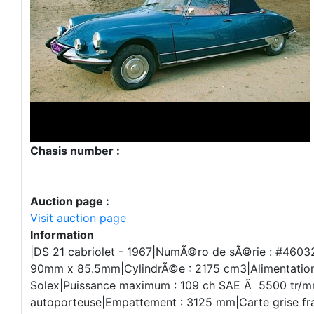
Chasis number :
Auction page :
Visit auction page
Information
|DS 21 cabriolet - 1967|NumÃ©ro de sÃ©rie : #4603
90mm x 85.5mm|CylindrÃ©e : 2175 cm3|Alimentation 
Solex|Puissance maximum : 109 ch SAE Ã 5500 tr/mn
autoporteuse|Empattement : 3125 mm|Carte grise fra