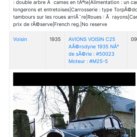
: double arbre Ã cames en tÃªte|Alimentation : un ca
longerons et entretoises|Carrosserie : type TorpÃ©d
tambours sur les roues arriÃ¨re|Roues : Ã rayons|Car
prix de rÃ©serve|French reg.|No reserve
Voisin
1935
AVIONS VOISIN C25
09
AÃ©rodyne 1935 NÂ°
de sÃ©rie : #50023
Moteur : #M25-5