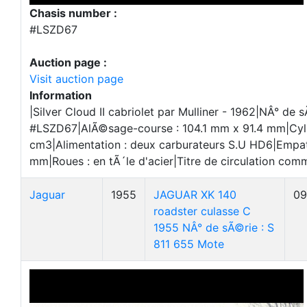
Chasis number :
#LSZD67
Auction page :
Visit auction page
Information
|Silver Cloud II cabriolet par Mulliner - 1962|NÂ° de s
#LSZD67|AlÃ©sage-course : 104.1 mm x 91.4 mm|Cyl
cm3|Alimentation : deux carburateurs S.U HD6|Empa
mm|Roues : en tÃ´le d'acier|Titre de circulation com
Jaguar
1955
JAGUAR XK 140
09
roadster culasse C
1955 NÂ° de sÃ©rie : S
811 655 Mote