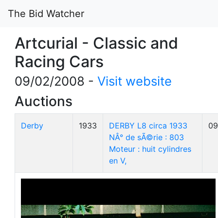
The Bid Watcher
Artcurial - Classic and
Racing Cars
09/02/2008 -
Visit website
Auctions
Derby
1933
DERBY L8 circa 1933
09
NÂ° de sÃ©rie : 803
Moteur : huit cylindres
en V,