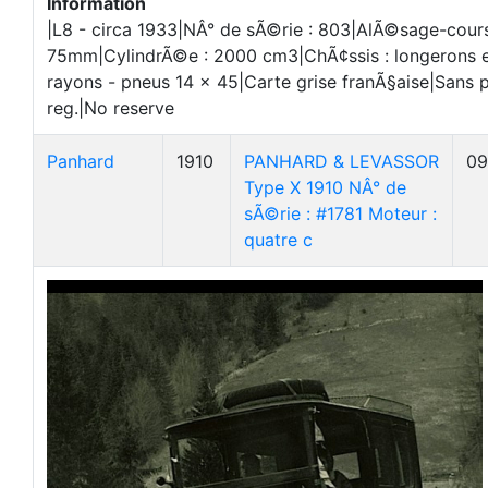
Information
|L8 - circa 1933|NÂ° de sÃ©rie : 803|AlÃ©sage-cour
75mm|CylindrÃ©e : 2000 cm3|ChÃ¢ssis : longerons et
rayons - pneus 14 x 45|Carte grise franÃ§aise|Sans 
reg.|No reserve
Panhard
1910
PANHARD & LEVASSOR
09
Type X 1910 NÂ° de
sÃ©rie : #1781 Moteur :
quatre c