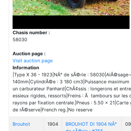
Chasis number :
58030
Auction page :
Visit auction page
Information
|Type X 36 - 1923|NÂ° de sÃ©rie : 58030|AlÃ©sage
140mm|CylindrÃ©e : 3 180 cm3|Puissance maximum : 
un carburateur Panhard|ChÃ¢ssis : longerons et entre
essieux rigides, ressorts|Freins : Ã tambours sur les
rayons par fixation centrale.|Pneus : 5.50 x 21|Carte 
de rÃ©serve|French reg.|No reserve
Brouhot
1904
BROUHOT DI 1904 NÂ°
09